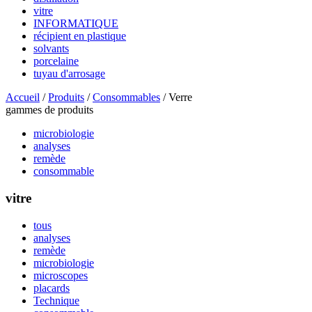
vitre
INFORMATIQUE
récipient en plastique
solvants
porcelaine
tuyau d'arrosage
Accueil
/
Produits
/
Consommables
/ Verre
gammes de produits
microbiologie
analyses
remède
consommable
vitre
tous
analyses
remède
microbiologie
microscopes
placards
Technique