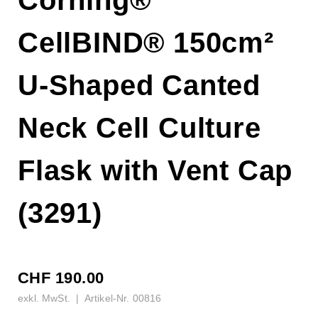
Corning®
CellBIND® 150cm²
U-Shaped Canted
Neck Cell Culture
Flask with Vent Cap
(3291)
CHF
190.00
exkl. MwSt. | Artikel-Nr.
00816