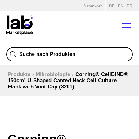
Warenkorb
DE
EN
FR
Products
search
Produkte
›
Mikrobiologie
›
Corning® CellBIND®
150cm² U-Shaped Canted Neck Cell Culture
Flask with Vent Cap (3291)