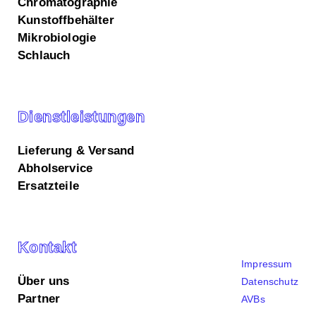
Chromatographie
Kunstoffbehälter
Mikrobiologie
Schlauch
Dienstleistungen
Lieferung & Versand
Abholservice
Ersatzteile
Wir verwenden Cookies auf unserer Website.
Alle akzeptieren
Nur Essenzielle
Einstellungen anpassen
Cookie-Einstellungen
Kontakt
Hier finden Sie eine Übersicht über alle verwendeten
Impressum
Cookies.
Über uns
Datenschutz
Partner
Alle umschalten
AVBs
Speichern