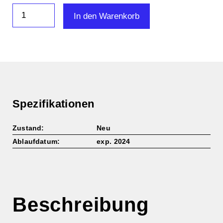
Corning®
In den Warenkorb
CellBIND®
150cm²
U-
Shaped
Canted
Neck
Cell
Culture
Flask
Spezifikationen
with
Vent
Cap
Zustand:
Neu
(3291)
Ablaufdatum:
exp. 2024
Menge
Beschreibung