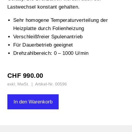
Lastwechsel konstant gehalten.
Sehr homogene Temperaturverteilung der
Heizplatte durch Folienheizung
Verschleißfreier Spulenantrieb
Für Dauerbetrieb geeignet
Drehzahlbereich: 0 – 1000 U/min
CHF
990.00
exkl. MwSt. | Artikel-Nr.
00596
IKA
In den Warenkorb
Magnetrührer
mit
Heizung
RT
10