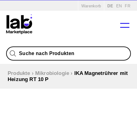
Warenkorb
DE
EN
FR
Products
search
Produkte
›
Mikrobiologie
›
IKA Magnetrührer mit
Heizung RT 10 P