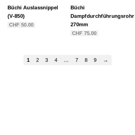
Büchi Auslassnippel
Büchi
(V-850)
Dampfdurchführungsrohr
270mm
CHF
50.00
CHF
75.00
1
2
3
4
…
7
8
9
→