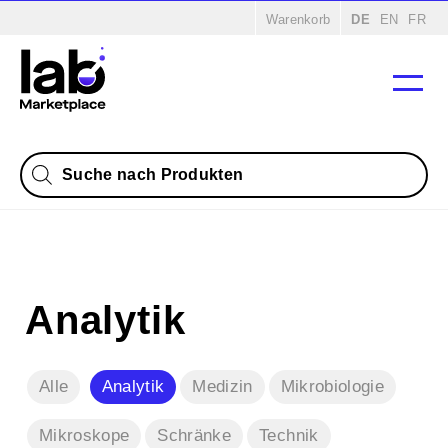
Startseite
/
Produkte
/ Analytik
Warenkorb
DE
EN
FR
Products
search
Analytik
Alle
Analytik
Medizin
Mikrobiologie
Mikroskope
Schränke
Technik