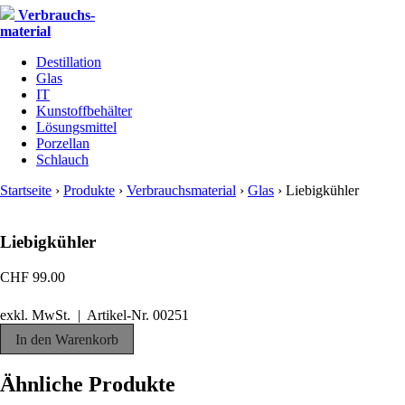
Verbrauchs-
material
Destillation
Glas
IT
Kunstoffbehälter
Lösungsmittel
Porzellan
Schlauch
Startseite
›
Produkte
›
Verbrauchsmaterial
›
Glas
›
Liebigkühler
Liebigkühler
CHF
99.00
exkl. MwSt. | Artikel-Nr.
00251
Liebigkühler
In den Warenkorb
Menge
Ähnliche Produkte