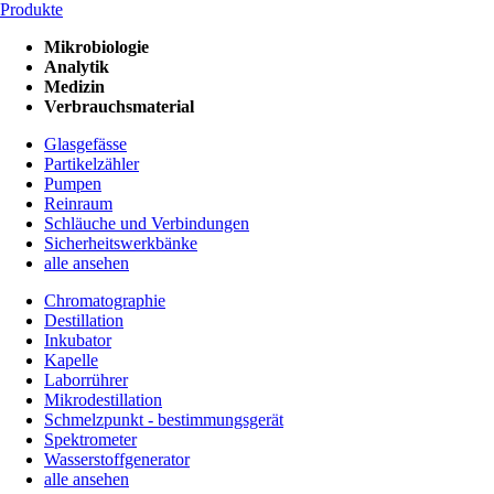
Produkte
Mikrobiologie
Analytik
Medizin
Verbrauchsmaterial
Glasgefässe
Partikelzähler
Pumpen
Reinraum
Schläuche und Verbindungen
Sicherheitswerkbänke
alle ansehen
Chromatographie
Destillation
Inkubator
Kapelle
Laborrührer
Mikrodestillation
Schmelzpunkt - bestimmungsgerät
Spektrometer
Wasserstoffgenerator
alle ansehen