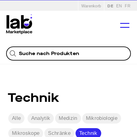
Startseite
/
Produkte
/ Technik
DE
Warenkorb
EN
FR
Products
search
Technik
Alle
Analytik
Medizin
Mikrobiologie
Mikroskope
Schränke
Technik