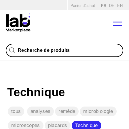
Accueil
/
Produits
/ Technique
Panier d'achat
FR
DE
EN
Recherche
de
produits
Technique
tous
analyses
remède
microbiologie
microscopes
placards
Technique